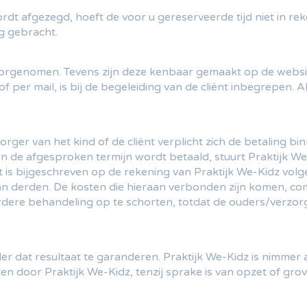
ordt afgezegd, hoeft de voor u gereserveerde tijd niet in r
g gebracht.
doorgenomen. Tevens zijn deze kenbaar gemaakt op de webs
per mail, is bij de begeleiding van de cliënt inbegrepen. Als
orger van het kind of de cliënt verplicht zich de betaling 
en de afgesproken termijn wordt betaald, stuurt Praktijk We
t is bijgeschreven op de rekening van Praktijk We-Kidz vol
n derden. De kosten die hieraan verbonden zijn komen, comf
rdere behandeling op te schorten, totdat de ouders/verzorg
er dat resultaat te garanderen. Praktijk We-Kidz is nimmer a
n door Praktijk We-Kidz, tenzij sprake is van opzet of grov