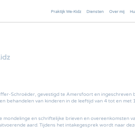
Praktijk We-Kidz
Diensten
Over mij
Hu
idz
toffer-Schroëder, gevestigd te Amersfoort en ingeschreve
en behandelen van kinderen in de leeftijd van 4 tot en met 1
 mondelinge en schriftelijke brieven en overeenkomsten v
uitvoerende aard. Tijdens het intakegesprek wordt naar d