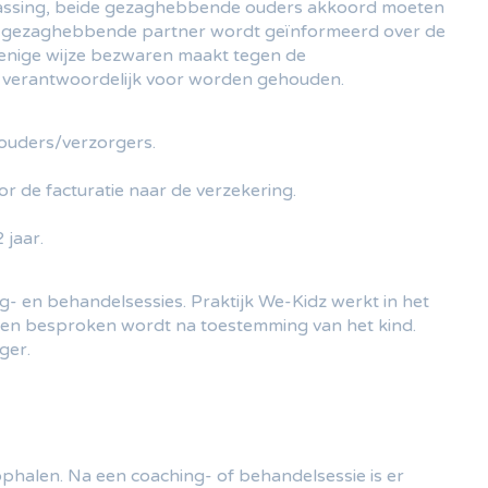
toepassing, beide gezaghebbende ouders akkoord moeten
e gezaghebbende partner wordt geïnformeerd over de
p enige wijze bezwaren maakt tegen de
et verantwoordelijk voor worden gehouden.
 ouders/verzorgers.
 de facturatie naar de verzekering.
 jaar.
ng- en behandelsessies. Praktijk We-Kidz werkt in het
alleen besproken wordt na toestemming van het kind.
ger.
ophalen. Na een coaching- of behandelsessie is er