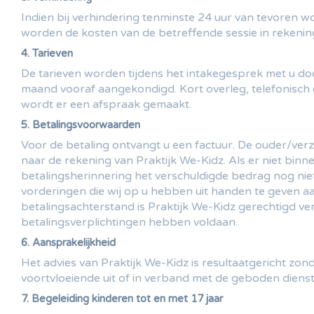
Indien bij verhindering tenminste 24 uur van tevoren w
worden de kosten van de betreffende sessie in rekenin
4. Tarieven
De tarieven worden tijdens het intakegesprek met u 
maand vooraf aangekondigd. Kort overleg, telefonisch of 
wordt er een afspraak gemaakt.
5. Betalingsvoorwaarden
Voor de betaling ontvangt u een factuur. De ouder/verz
naar de rekening van Praktijk We-Kidz. Als er niet binn
betalingsherinnering het verschuldigde bedrag nog nie
vorderingen die wij op u hebben uit handen te geven aa
betalingsachterstand is Praktijk We-Kidz gerechtigd ve
betalingsverplichtingen hebben voldaan.
6. Aansprakelijkheid
Het advies van Praktijk We-Kidz is resultaatgericht zond
voortvloeiende uit of in verband met de geboden dienste
7. Begeleiding kinderen tot en met 17 jaar