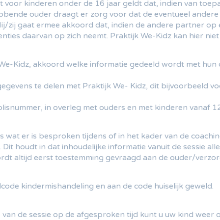
dat voor kinderen onder de 16 jaar geldt dat, indien van 
bbende ouder draagt er zorg voor dat de eventueel ander
Hij/zij gaat ermee akkoord dat, indien de andere partner o
enties daarvan op zich neemt. Praktijk We-Kidz kan hier ni
jk We-Kidz, akkoord welke informatie gedeeld wordt met hun
vens te delen met Praktijk We- Kidz, dit bijvoorbeeld voor
polisnummer, in overleg met ouders en met kinderen vanaf 12
es wat er is besproken tijdens of in het kader van de coachi
 Dit houdt in dat inhoudelijke informatie vanuit de sessie 
ordt altijd eerst toestemming gevraagd aan de ouder/verzor
ldcode kindermishandeling en aan de code huiselijk geweld.
p van de sessie op de afgesproken tijd kunt u uw kind weer 